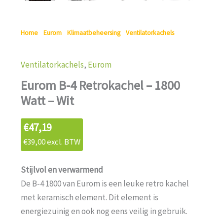
Home
/
Eurom
/
Klimaatbeheersing
/
Ventilatorkachels
/ Eurom
B-4 Retrokachel – 1800 Watt – Wit
Ventilatorkachels
,
Eurom
Eurom B-4 Retrokachel – 1800
Watt – Wit
€
47,19
€
39,00
excl. BTW
Stijlvol en verwarmend
De B-4 1800 van Eurom is een leuke retro kachel
met keramisch element. Dit element is
energiezuinig en ook nog eens veilig in gebruik.