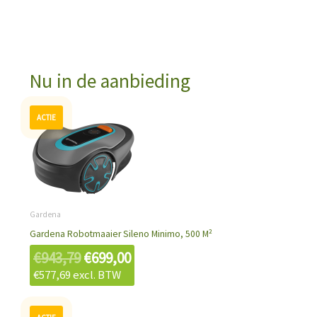
Nu in de aanbieding
Oorspronkelijke
Huidige
prijs
prijs
was:
is:
€943,79.
€699,00.
Gardena
Gardena Robotmaaier Sileno Minimo, 500 M²
€
943,79
€
699,00
€
577,69
excl. BTW