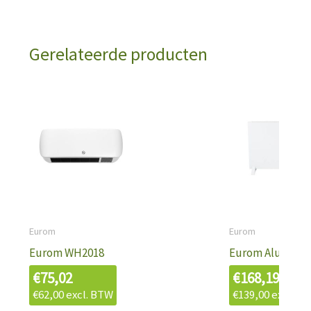
Gerelateerde producten
Eurom
Eurom
Eurom WH2018
Eurom Alutherm 
€
75,02
€
168,19
€
62,00
excl. BTW
€
139,00
excl. B