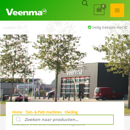
Veilig betalen met iDEAL
Home
/
Tuin- & Park machines
/
Kleding
/ Veiligheidsschoenen
Producten
zoeken
Resultaat 1–8 van de 23 resultaten wordt getoond