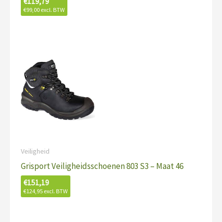
€
119,79
€
99,00
excl. BTW
Veiligheid
Grisport Veiligheidsschoenen 803 S3 – Maat 46
€
151,19
€
124,95
excl. BTW