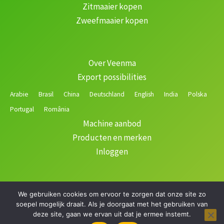
Zitmaaier kopen
Zweefmaaier kopen
Over Veenma
Export possibilities
Arabie
Brasil
China
Deutschland
English
India
Polska
Portugal
România
Machine aanbod
Producten en merken
Inloggen
We gebruiken cookies om ervoor te zorgen dat onze site zo
Copyright © 2026 Veenma | Gerealiseerd door
soepel mogelijk draait. Als je doorgaat met het gebruiken van
deze site, gaan we ervan uit dat je ermee instemt.