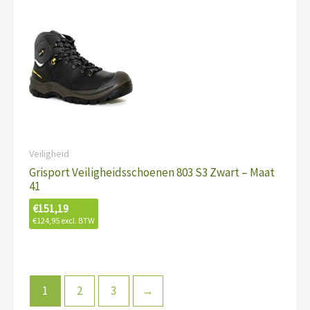
Veiligheid
Grisport Veiligheidsschoenen 803 S3 Zwart – Maat
41
€
151,19
€
124,95
excl. BTW
1
2
3
→