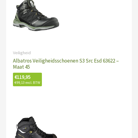
Veiligheid
Albatros Veiligheidsschoenen S3 Src Esd 63622 –
Maat 45
€
119,95
€
99,13
excl. BTW