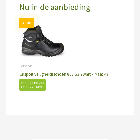
Nu in de aanbieding
Oorspronkelijke
Huidige
prijs
prijs
was:
is:
€119,79.
€86,21.
Grisport
Grisport veiligheidsschoen 803 S3 Zwart – Maat 43
€
119,79
€
86,21
€
71,25
excl. BTW