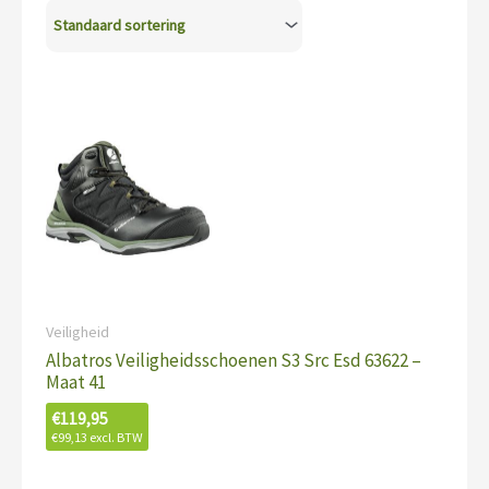
Veiligheid
Albatros Veiligheidsschoenen S3 Src Esd 63622 –
Maat 41
€
119,95
€
99,13
excl. BTW