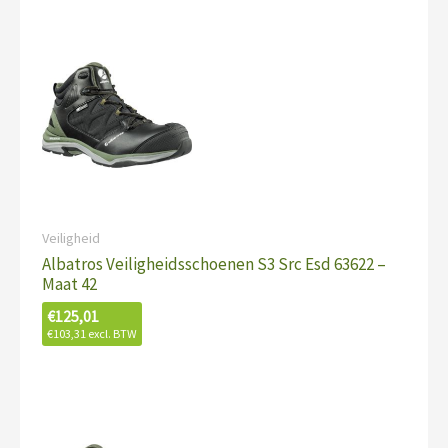
Veiligheid
Albatros Veiligheidsschoenen S3 Src Esd 63622 –
Maat 42
€
125,01
€
103,31
excl. BTW