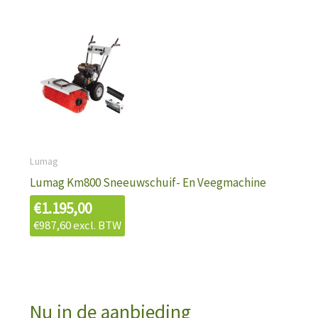
Lumag
Lumag Km800 Sneeuwschuif- En Veegmachine
€
1.195,00
€
987,60
excl. BTW
Nu in de aanbieding