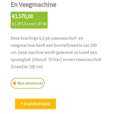
En Veegmachine
€
1.570,00
€
1.297,52
excl. BTW
Deze krachtige 6,5 pk sneeuwschuif- en
veegmachine heeft een borstelbreedte van 100
cm. Deze machine wordt geleverd inclusief een
opvangbak (inhoud: 70 liter) en een sneeuwschuif
(breedte: 105 cm).
U koopt eigenlijk 3 machines in 1; een
Bijna uitverkocht
veegmachine, een vuilopvangmachine en een
sneeuwschuiver. Deze machine is
niet
voorzien van
Lumag
een elektrostart of te wel een elektrisch
+ in winkelmand
Km1000
startsysteem. De KM1000 is perfect voor