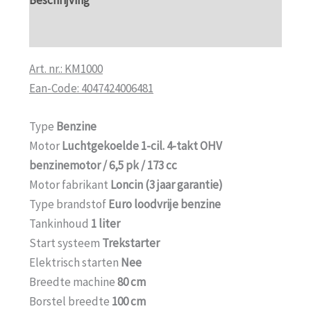
Beschrijving
Aanvullende informatie
Art. nr.: KM1000
Ean-Code: 4047424006481
Type
Benzine
Motor
Luchtgekoelde 1-cil. 4-takt OHV
benzinemotor / 6,5 pk / 173 cc
Motor fabrikant
Loncin (3 jaar garantie)
Type brandstof
Euro loodvrije benzine
Tankinhoud
1 liter
Start systeem
Trekstarter
Elektrisch starten
Nee
Breedte machine
80 cm
Borstel breedte
100 cm