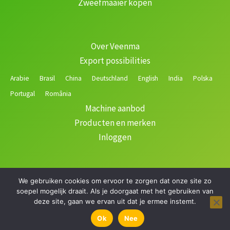
Zweefmaaier kopen
Over Veenma
Export possibilities
Arabie
Brasil
China
Deutschland
English
India
Polska
Portugal
România
Machine aanbod
Producten en merken
Inloggen
We gebruiken cookies om ervoor te zorgen dat onze site zo
Copyright © 2026 Veenma | Gerealiseerd door
soepel mogelijk draait. Als je doorgaat met het gebruiken van
deze site, gaan we ervan uit dat je ermee instemt.
Filteren
Ok
Nee