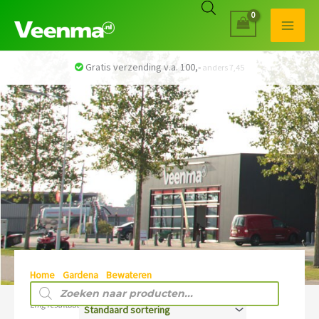
Gratis verzending v.a. 100,-
anders 7,45
Home
/
Gardena
/
Bewateren
/ Sproeiers
Producten
zoeken
Enig resultaat