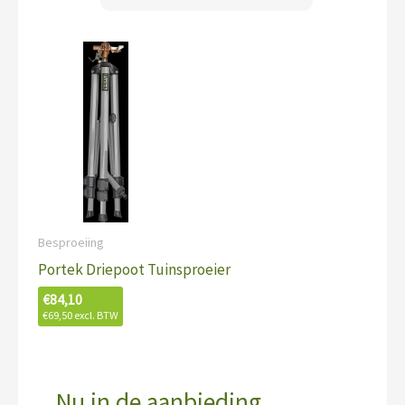
Besproeiing
Portek Driepoot Tuinsproeier
€
84,10
€
69,50
excl. BTW
Nu in de aanbieding