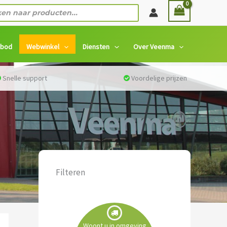
n
nbod
Webwinkel
Diensten
Over Veenma
Snelle support
Voordelige prijzen
Filteren
Woont u in omgeving