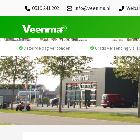
0519 241 202
info@veenma.nl
Websh
Dezelfde dag verzonden
Gratis verzending v.a. 10