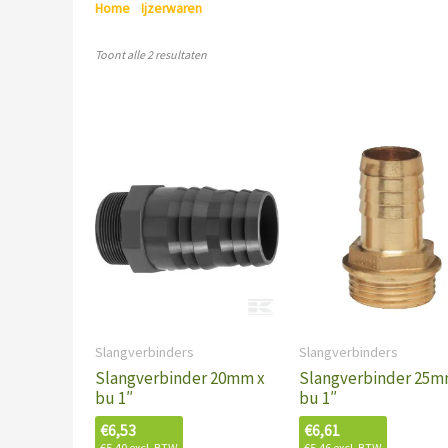
Home
/
Ijzerwaren
/ Slangverbinders
Toont alle 2 resultaten
Slangverbinders
Slangverbinders
Slangverbinder 20mm x
Slangverbinder 25m
bu 1″
bu 1″
€
6,53
€
6,61
€
5,40
excl. BTW
€
5,46
excl. BTW