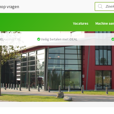
Producte
op vragen
zoeken
Vacatures
Machine aa
0,-
Veilig betalen met iDEAL
anders 7,45