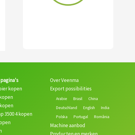
 pagina's
Over Veenma
oier kopen
Export possibilities
 kopen
Arabie
Brasil
China
 kopen
Deutschland
English
India
p 3500 4 kopen
Polska
Portugal
România
kopen
Machine aanbod
n
Producten en merken