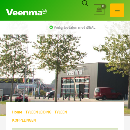
Veilig betalen met iDEAL
Home
/
TYLEEN LEIDING
/
TYLEEN
KOPPELINGEN
/ SLANGKOPPELING X BUITENDRAAD RECHT