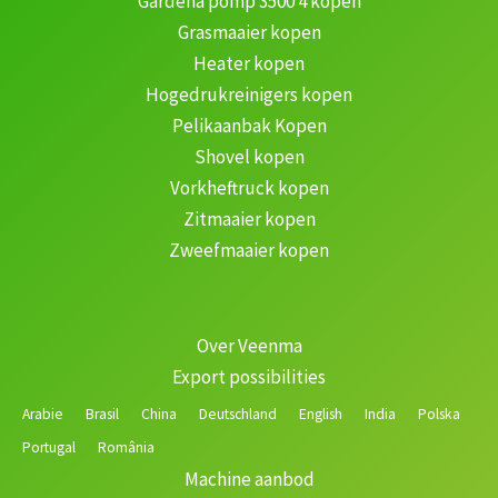
Gardena pomp 3500 4 kopen
Grasmaaier kopen
Heater kopen
Hogedrukreinigers kopen
Pelikaanbak Kopen
Shovel kopen
Vorkheftruck kopen
Zitmaaier kopen
Zweefmaaier kopen
Over Veenma
Export possibilities
Arabie
Brasil
China
Deutschland
English
India
Polska
Portugal
România
Machine aanbod