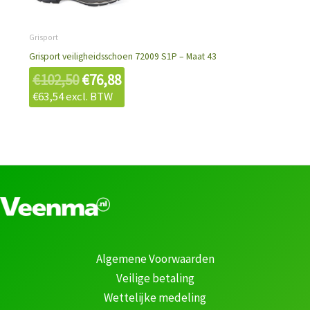
€102,50.
€76,88.
Grisport
Grisport veiligheidsschoen 72009 S1P – Maat 43
€
102,50
€
76,88
€
63,54
excl. BTW
Algemene Voorwaarden
Veilige betaling
Wettelijke medeling