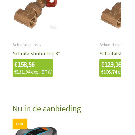
Schuifafsluiters
Schuifafsluiters
Schuifafsluiter bsp 3″
Schuifafsluiter b
€
158,56
€
129,16
€
131,04
excl. BTW
€
106,74
excl. B
Nu in de aanbieding
Oorspronkelijke
Huidige