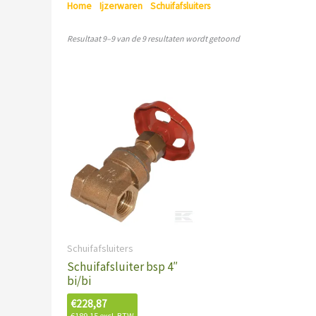
Home
/
Ijzerwaren
/
Schuifafsluiters
/ Pagina 2
Resultaat 9–9 van de 9 resultaten wordt getoond
Schuifafsluiters
Schuifafsluiter bsp 4″
bi/bi
€
228,87
€
189,15
excl. BTW