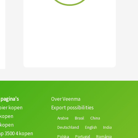
 pagina's
Over Veenma
oier kopen
Export possibilities
 kopen
Arabie
Brasil
China
 kopen
Deutschland
English
India
p 3500 4 kopen
Polska
Portugal
România