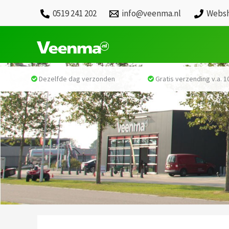
0519 241 202
info@veenma.nl
Websh
Dezelfde dag verzonden
Gratis verzending v.a. 10