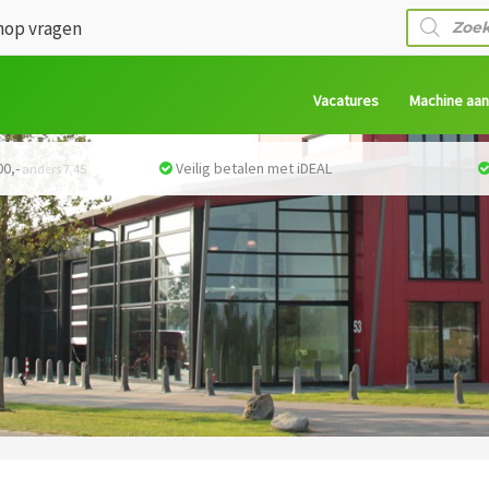
Producte
op vragen
zoeken
Vacatures
Machine aa
0,-
Veilig betalen met iDEAL
anders 7,45