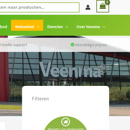
n
nbod
Webwinkel
Diensten
Over Veenma
Snelle support
Voordelige prijzen
Filteren
Woont u in omgeving