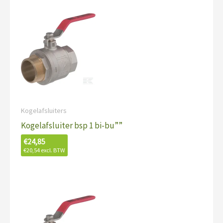
Kogelafsluiters
Kogelafsluiter bsp 1 bi-bu””
€
24,85
€
20,54
excl. BTW