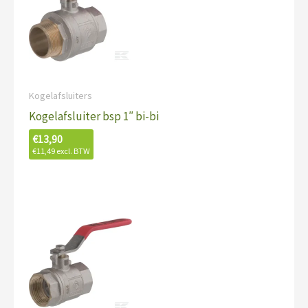
Kogelafsluiters
Kogelafsluiter bsp 1″ bi-bi
€
13,90
€
11,49
excl. BTW