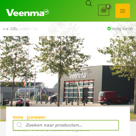
Veilig betalen met iDEAL
Home
/
Ijzerwaren
/ Kogelafsluiters
Producten
zoeken
Resultaat 1–8 van de 12 resultaten wordt getoond