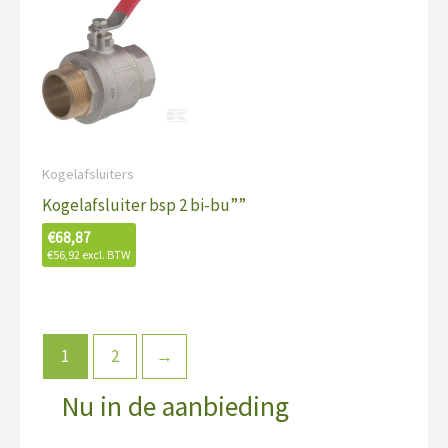
Kogelafsluiters
Kogelafsluiter bsp 2 bi-bu””
€
68,87
€
56,92
excl. BTW
1
2
→
Nu in de aanbieding