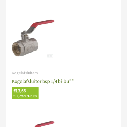
Kogelafsluiters
Kogelafsluiter bsp 1/4 bi-bu””
€
13,66
€
11,29
excl. BTW