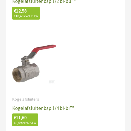
Kogelafsluiter bsp 1/2 bi-bu””
€
12,58
€
10,40
excl. BTW
Kogelafsluiters
Kogelafsluiter bsp 1/4 bi-bi””
€
11,60
€
9,59
excl. BTW