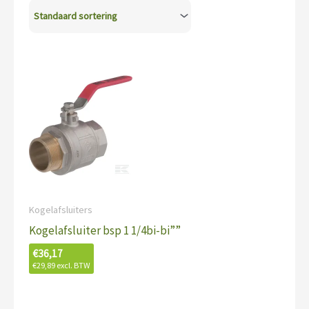
Kogelafsluiters
Kogelafsluiter bsp 1 1/4bi-bi””
€
36,17
€
29,89
excl. BTW