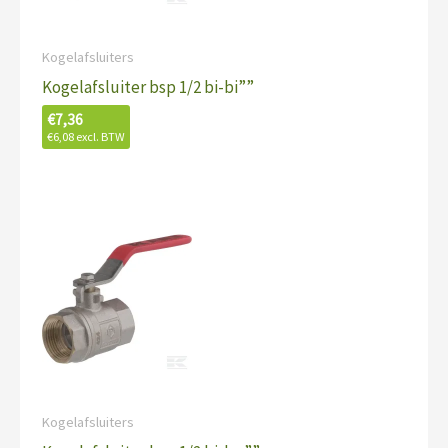
Kogelafsluiters
Kogelafsluiter bsp 1/2 bi-bi””
€
7,36
€
6,08
excl. BTW
Kogelafsluiters