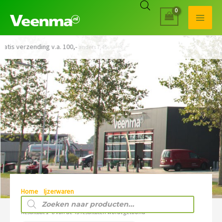
Veilig betalen met iDEAL
Home
/
Ijzerwaren
/ Knelkoppelingen
Producten
zoeken
Resultaat 1–8 van de 43 resultaten wordt getoond