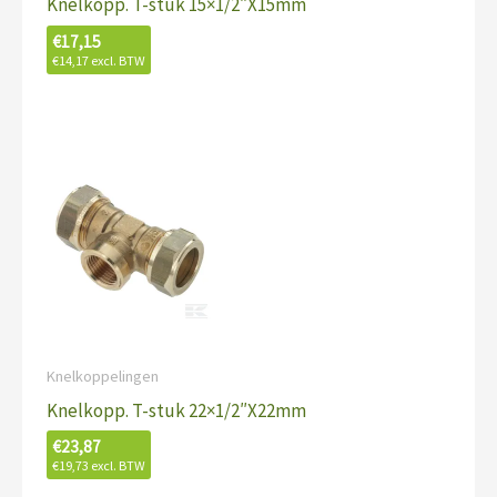
Knelkopp. T-stuk 15×1/2″X15mm
€
17,15
€
14,17
excl. BTW
Knelkoppelingen
Knelkopp. T-stuk 22×1/2″X22mm
€
23,87
€
19,73
excl. BTW