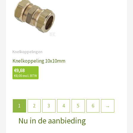
Knelkoppelingen
Knelkoppeling 10x10mm
€
9,68
€
8,00
excl. BTW
1
2
3
4
5
6
→
Nu in de aanbieding