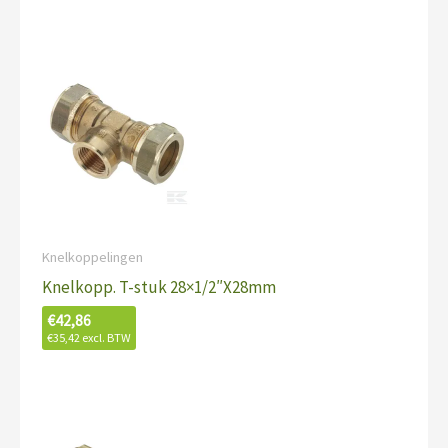
Knelkoppelingen
Knelkopp. T-stuk 28×1/2″X28mm
€
42,86
€
35,42
excl. BTW