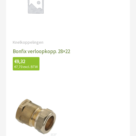
Knelkoppelingen
Bonfix verloopkopp. 28×22
€
9,32
€
7,70
excl. BTW