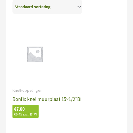
Knelkoppelingen
Bonfix knel muurplaat 15×1/2″Bi
€
7,80
€
6,45
excl. BTW