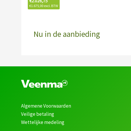
€
2.026,75
€
1.675,00
excl. BTW
Nu in de aanbieding
Algemene Voorwaarden
Veilige betaling
Wettelijke medeling