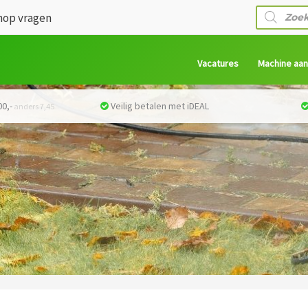
Producte
op vragen
zoeken
Vacatures
Machine aa
0,-
Veilig betalen met iDEAL
anders 7,45