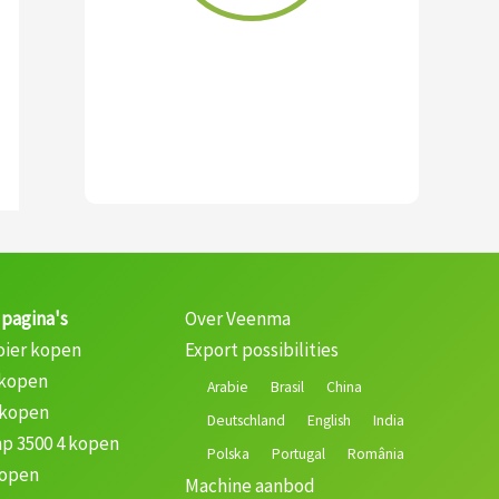
 pagina's
Over Veenma
oier kopen
Export possibilities
 kopen
Arabie
Brasil
China
 kopen
Deutschland
English
India
p 3500 4 kopen
Polska
Portugal
România
kopen
Machine aanbod