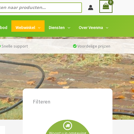
n
nbod
Webwinkel
Diensten
Over Veenma
Snelle support
Voordelige prijzen
Filteren
Woont u in omgeving