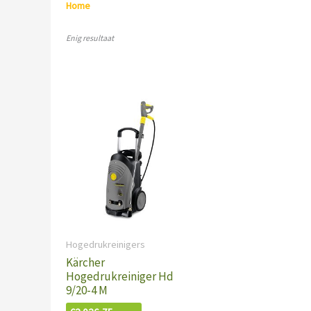
Home
/ Karcher
Enig resultaat
Hogedrukreinigers
Kärcher
Hogedrukreiniger Hd
9/20-4 M