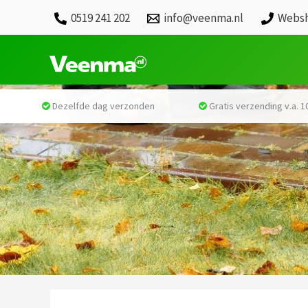
0519 241 202
info@veenma.nl
Websh
Dezelfde dag verzonden
Gratis verzending v.a. 10