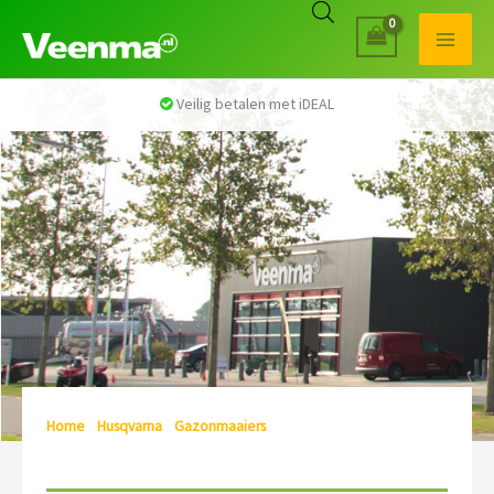
Veilig betalen met iDEAL
Home
/
Husqvarna
/
Gazonmaaiers
/ Husqvarna robotmaaier
kopen