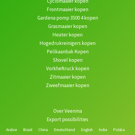
Cyclomaaier kopen
Frontmaaier kopen
Gardena pomp 3500 4 kopen
Grasmaaier kopen
Heater kopen
Hogedrukreinigers kopen
Pelikaanbak Kopen
Shovel kopen
Vorkheftruck kopen
Zitmaaier kopen
Zweefmaaier kopen
Over Veenma
Export possibilities
Arabie
Brasil
China
Deutschland
English
India
Polska