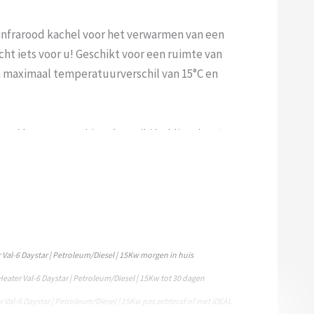
 infrarood kachel voor het verwarmen van een
cht iets voor u! Geschikt voor een ruimte van
 maximaal temperatuurverschil van 15°C en
rood heater van Shizuoka Seiki | Oklima heeft een
voordelen van deze kachel zijn: geen
verplaatsing. Daarnaast zijn deze kachels ook nog
zuinig, ze zorgen dus voor een prettige
voorzien van fotocelbeveiliging en een
Val-6 Daystar | Petroleum/Diesel | 15Kw morgen in huis
 een thermostaataansluiting, maar er wordt geen
eater Val-6 Daystar | Petroleum/Diesel | 15Kw tot 30 dagen
.
 Val-6 Daystar | Petroleum/Diesel | 15Kw pas achteraf of met iDEAL