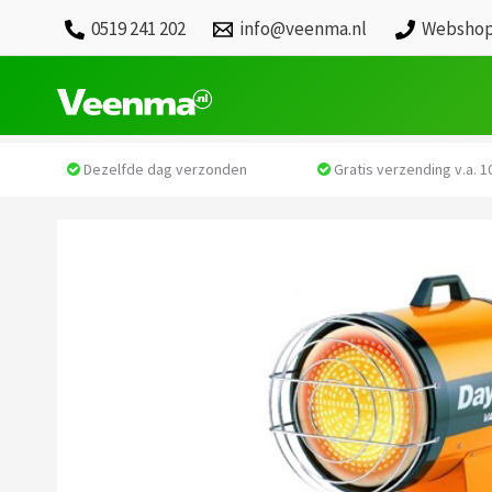
0519 241 202
info@veenma.nl
Webshop
Dezelfde dag verzonden
Gratis verzending v.a. 10