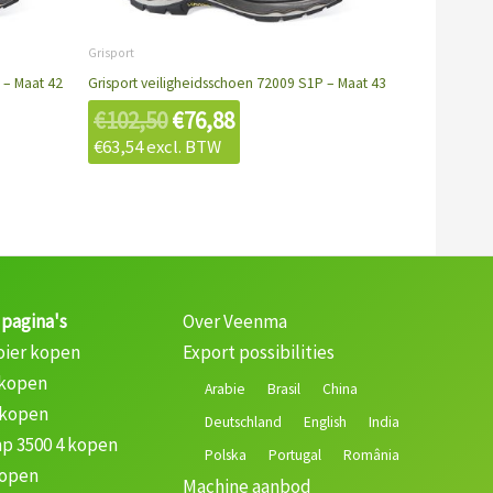
€102,50.
€76,88.
Grisport
 – Maat 42
Grisport veiligheidsschoen 72009 S1P – Maat 43
€
102,50
€
76,88
€
63,54
excl. BTW
 pagina's
Over Veenma
oier kopen
Export possibilities
 kopen
Arabie
Brasil
China
 kopen
Deutschland
English
India
p 3500 4 kopen
Polska
Portugal
România
kopen
Machine aanbod