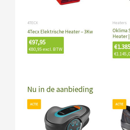
4TECX
Heaters
Oklima 
4Tecx Elektrische Heater – 3Kw
Heater 
€
97,95
€
1.38
€
80,95
excl. BTW
€
1.145,
Nu in de aanbieding
Oorspronkelijke
Huidige
prijs
prijs
was:
is: