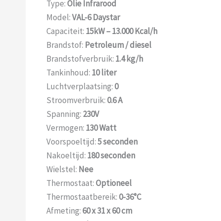
Type:
Olie Infrarood
Model:
VAL-6 Daystar
Capaciteit:
15kW – 13.000 Kcal/h
Brandstof:
Petroleum / diesel
Brandstofverbruik:
1.4 kg/h
Tankinhoud:
10 liter
Luchtverplaatsing:
0
Stroomverbruik:
0.6 A
Spanning:
230V
Vermogen:
130 Watt
Voorspoeltijd:
5 seconden
Nakoeltijd:
180 seconden
Wielstel:
Nee
Thermostaat:
Optioneel
Thermostaatbereik:
0-36°C
Afmeting:
60 x 31 x 60 cm