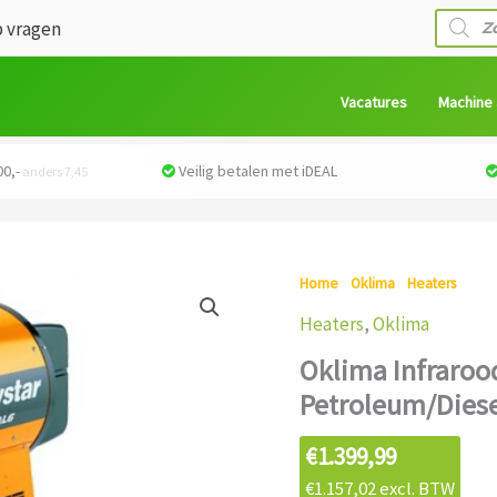
Produc
 vragen
zoeken
Vacatures
Machine
0,-
Veilig betalen met iDEAL
anders 7,45
Home
/
Oklima
/
Heaters
/ Okli
Heaters
,
Oklima
Oklima Infrarood
Petroleum/Diese
€
1.399,99
€
1.157,02
excl. BTW