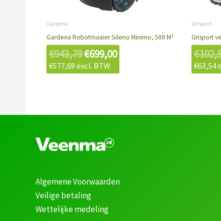
€943,79.
€699,00.
Gardena
Grisport
Gardena Robotmaaier Sileno Minimo, 500 M²
Grisport v
€
943,79
€
699,00
€
102,
€
577,69
excl. BTW
€
63,54
e
Algemene Voorwaarden
Veilige betaling
Wettelijke medeling