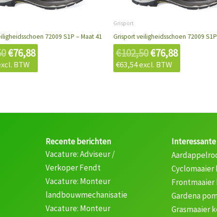
€102,50.
€76,88.
€102,50.
€76,88.
Grisport
eiligheidsschoen 72009 S1P – Maat 41
Grisport veiligheidsschoen 72009 S1P
50
€
76,88
€
102,50
€
76,88
xcl. BTW
€
63,54
excl. BTW
Recente berichten
Interessante
Vacature: Adviseur /
Aardappelro
Verkoper Fendt
Cyclomaaier
Vacature: Monteur
Frontmaaier
landbouwmechanisatie
Gardena pom
Vacature: Monteur
Grasmaaier 