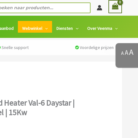
ten
 aanbod
Webwinkel
Diensten
Over Veenma
Snelle support
Voordelige prijzen
A
A
A
ma Infrarood Heater Val-6 Daystar | Petroleum/Diesel | 15Kw
 Heater Val-6 Daystar |
l | 15Kw