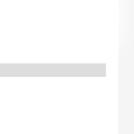
d Heater Val-6 Daystar | Petroleum/Diesel | 15Kw? Stel
:
Heaters
,
Oklima