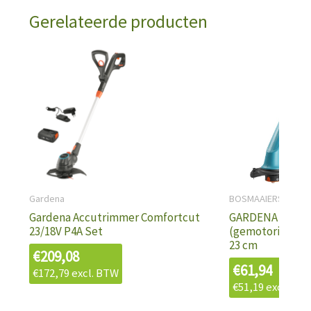
Gerelateerde producten
Gardena
BOSMAAIERS EN TR
Gardena Accutrimmer Comfortcut
GARDENA SmallC
23/18V P4A Set
(gemotoriseerd)
23 cm
€
209,08
€
61,94
€
172,79
excl. BTW
€
51,19
excl. BT