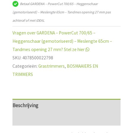
Betaal GARDENA – PowerCut 700/65 – Heggenschaar
65cm
(gemotoriseerd) – Meslengte 65cm – Tandmes opening 27 mm pas
-
achteraf of met iDEAL
Tandmes
opening
Vragen over GARDENA – PowerCut 700/65 –
27
Heggenschaar (gemotoriseerd) – Meslengte 65cm –
mm
Tandmes opening 27 mm? Stel ze hier
aantal
SKU:
4078500022798
Categorieën:
Grastrimmers
,
BOSMAAIERS EN
TRIMMERS
Beschrijving
Aanvullende informatie