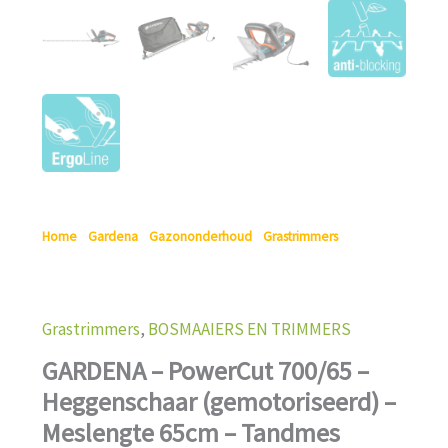
Home
/
Gardena
/
Gazononderhoud
/
Grastrimmers
/ GARDENA
– PowerCut 700/65 – Heggenschaar (gemotoriseerd) –
Meslengte 65cm – Tandmes opening 27 mm
Grastrimmers
,
BOSMAAIERS EN TRIMMERS
GARDENA – PowerCut 700/65 –
Heggenschaar (gemotoriseerd) –
Meslengte 65cm – Tandmes