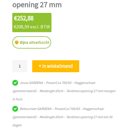
opening 27 mm
€
252,88
€
208,99
excl. BTW
Bijna uitverkocht
GARDENA
+ in winkelmand
-
PowerCut
Jouw GARDENA – PowerCut 700/65 – Heggenschaar
700/65
(gemotoriseerd) – Meslengte 65cm – Tandmes opening 27 mm morgen
-
in huis
Heggenschaar
Retourneer GARDENA – PowerCut 700/65 – Heggenschaar
(gemotoriseerd)
(gemotoriseerd) – Meslengte 65cm – Tandmes opening 27 mm tot 30
-
dagen
Meslengte