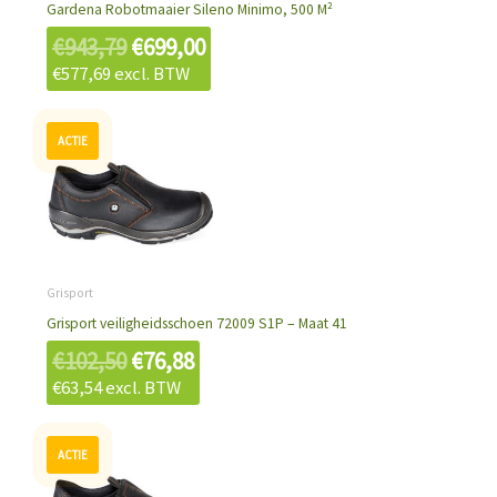
Gardena Robotmaaier Sileno Minimo, 500 M²
€
943,79
€
699,00
€
577,69
excl. BTW
Oorspronkelijke
Huidige
prijs
prijs
was:
is:
€102,50.
€76,88.
Grisport
Grisport veiligheidsschoen 72009 S1P – Maat 41
€
102,50
€
76,88
€
63,54
excl. BTW
Oorspronkelijke
Huidige