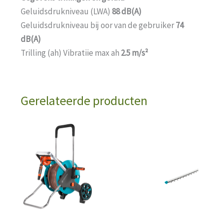
Geluidsdrukniveau (LWA)
88 dB(A)
compatibel met tal van andere gereedschappen in
Geluidsdrukniveau bij oor van de gebruiker
74
huis en tuin – wat betekent dat u er niet langer
dB(A)
voor elk product een hoeft te kopen. U bespaart
Trilling (ah) Vibratiie max ah
2.5 m/s²
geld en blijft te allen tijde flexibel!
Passie aangedreven door GARDENA –
Tuingereedschap op accu dat u de vrijheid geeft
om te creëren.
Gerelateerde producten