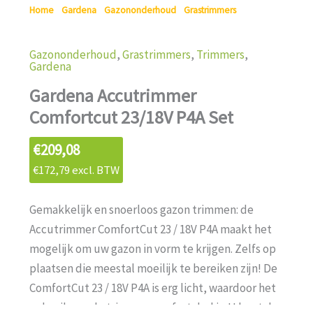
Home
/
Gardena
/
Gazononderhoud
/
Grastrimmers
/ Gardena
Accutrimmer Comfortcut 23/18V P4A Set
Gazononderhoud
,
Grastrimmers
,
Trimmers
,
Gardena
Gardena Accutrimmer
Comfortcut 23/18V P4A Set
€
209,08
€
172,79
excl. BTW
Gemakkelijk en snoerloos gazon trimmen: de
Accutrimmer ComfortCut 23 / 18V P4A maakt het
mogelijk om uw gazon in vorm te krijgen. Zelfs op
plaatsen die meestal moeilijk te bereiken zijn! De
ComfortCut 23 / 18V P4A is erg licht, waardoor het
gebruik van de trimmer comfortabel is. U kunt de