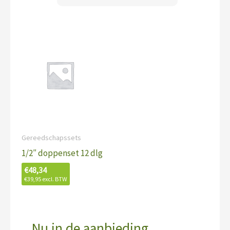
Gereedschapssets
1/2″ doppenset 12 dlg
€
48,34
€
39,95
excl. BTW
Nu in de aanbieding