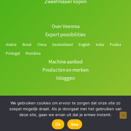
Zweefmaaier kopen
Over Veenma
Export possibilities
Arabie
Brasil
China
Deutschland
English
India
Polska
Portugal
România
Machine aanbod
Producten en merken
Inloggen
We gebruiken cookies om ervoor te zorgen dat onze site zo
Copyright © 2026 Veenma | Gerealiseerd door
soepel mogelijk draait. Als je doorgaat met het gebruiken van
deze site, gaan we ervan uit dat je ermee instemt.
Filteren
Ok
Nee