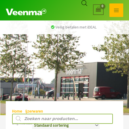
Veilig betalen met iDEAL
Home
/
Ijzerwaren
/ Gereedschapssets
Producten
zoeken
Enig resultaat