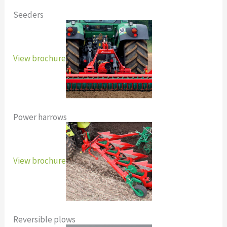
Seeders
View brochure
Power harrows
View brochure
Reversible plows