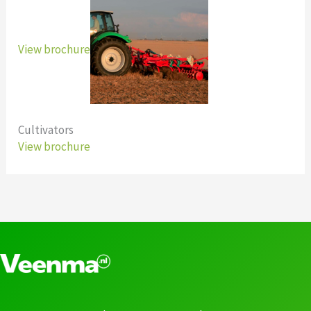
View brochure
Cultivators
View brochure