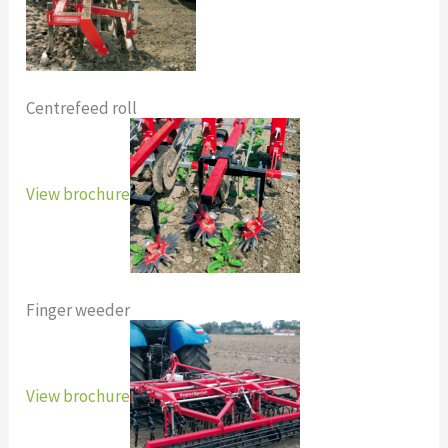
Centrefeed roll
View brochure
Finger weeder
View brochure