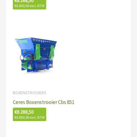
€
8.288,50
€
6.850,00
excl. BTW
BOXENSTROOIERS
Ceres Boxenstrooier Cbs 851
€
8.288,50
€
6.850,00
excl. BTW