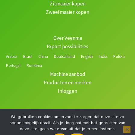
Zitmaaier kopen
Zweefmaaier kopen
Over Veenma
Export possibilities
Arabie
Brasil
China
Deutschland
English
India
Polska
Portugal
România
Machine aanbod
Producten en merken
Inloggen
We gebruiken cookies om ervoor te zorgen dat onze site zo
Copyright © 2026 Veenma | Gerealiseerd door
soepel mogelijk draait. Als je doorgaat met het gebruiken van
deze site, gaan we ervan uit dat je ermee instemt.