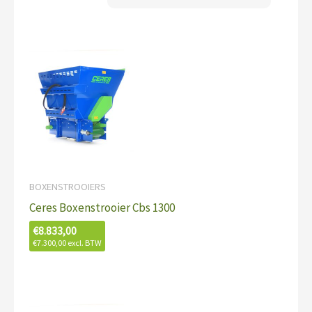
BOXENSTROOIERS
Ceres Boxenstrooier Cbs 1300
€
8.833,00
€
7.300,00
excl. BTW