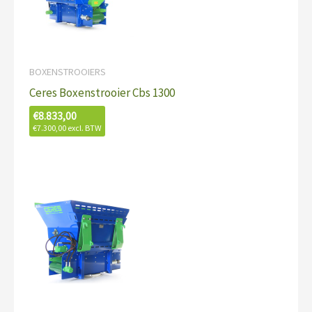
BOXENSTROOIERS
Ceres Boxenstrooier Cbs 1300
€
8.833,00
€
7.300,00
excl. BTW