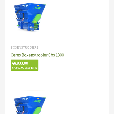
BOXENSTROOIERS
Ceres Boxenstrooier Cbs 1300
€
8.833,00
€
7.300,00
excl. BTW