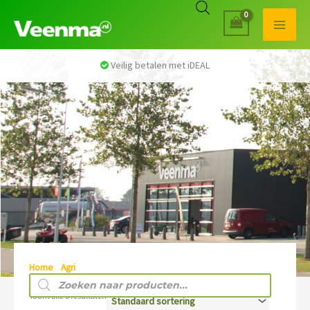
Veilig betalen met iDEAL
Home
/
Agri
/ BOXENSTROOIERS
Producten
zoeken
Toont alle 6 resultaten