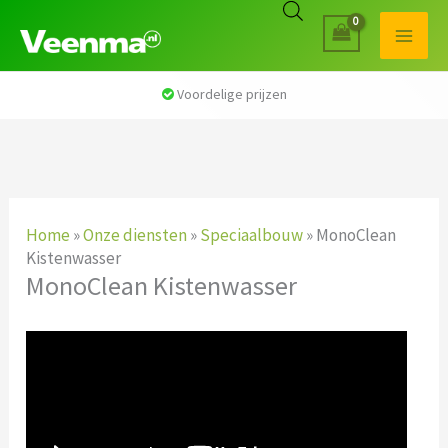
Voordelige prijzen
Home
»
Onze diensten
»
Speciaalbouw
»
MonoClean
Kistenwasser
MonoClean Kistenwasser